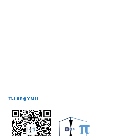
READ MORE
Π-LAB@XMU