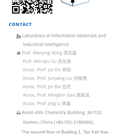
CONTACT
Laboratory of Information Materials and
Industrial Intelligence
Prof. Wenjing Hong 洪文晶
Prof. Wenqiu Su 苏文湫
Assoc. Prof. Jia Shi 师佳
Assoc. Prof. Junyang Liu 刘俊扬
Assoc. Prof. Jie Bai 白杰
Assoc. Prof. Mingbin Gao 高铭滨
Assoc. Prof. Jing Li 李晶
Room 499, Chemistry Building, 361102
Xiamen, China (+86-592-2180680)；
The second floor of Building 1, Tan Kah Kee