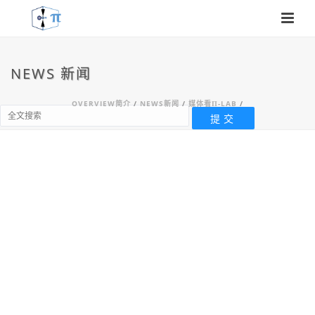
NEWS 新闻
OVERVIEW简介
/
NEWS新闻
/
媒体看Π-LAB
/
By
信息材料与工业智能实验室XMU
In
媒体看π-lab
Posted
16/05/2026
媒体看π-lab | 打破“技术黑
箱”，上海AI实验室联合团队攻
克芯片核心材料光刻胶稳定制备
难题 | AGI4S进行时
光刻胶作为芯片制造的核心材料之一，其
质量直接影响芯片的性能和成品率。然