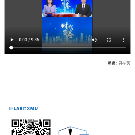
编辑：孙华骋
Π-LAB@XMU