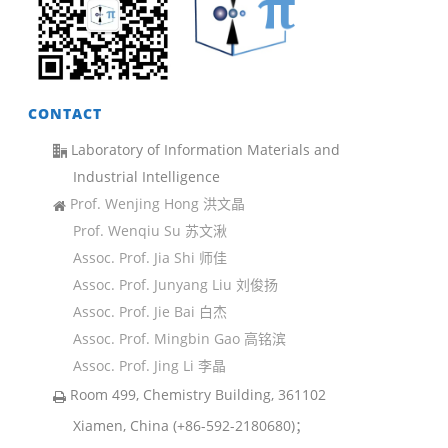
CONTACT
Laboratory of Information Materials and
Industrial Intelligence
Prof. Wenjing Hong 洪文晶
Prof. Wenqiu Su 苏文湫
Assoc. Prof. Jia Shi 师佳
Assoc. Prof. Junyang Liu 刘俊扬
Assoc. Prof. Jie Bai 白杰
Assoc. Prof. Mingbin Gao 高铭滨
Assoc. Prof. Jing Li 李晶
Room 499, Chemistry Building, 361102
Xiamen, China (+86-592-2180680)；