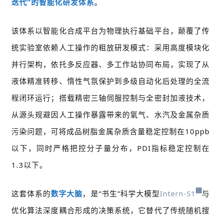
迭代”的智能化研发体系
。
该体系以智能化合成平台为物理执行基础平台，颠覆了传
统实验室依赖人工操作的粗放研发模式：采用高度模块化
并行架构，依托多反应器、多工作站协同布局，实现了从
液体精准转移、惰性气氛保护到多级自动化后处理的全流
程闭环运行；搭载精密三轴伺服控制与全密封加液技术，
从源头规避因人工操作暴露带来的氧气、水汽及金属杂质
污染问题，可将成品树脂金属杂质含量稳定控制在10ppb
以下，同时严格把控分子量分布，PDI指标稳定控制在
1.3以下。
这套体系的
数字大脑
，是“书生”科学大模型
Intern-S1
与
优化算法深度耦合形成的决策系统，它替代了传统随机搜