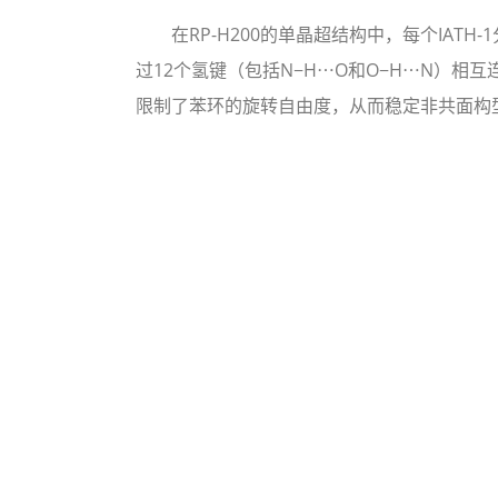
在RP-H200的单晶超结构中，每个IATH-1
过12个氢键（包括N−H⋯O和O−H⋯N）相
限制了苯环的旋转自由度，从而稳定非共面构型。