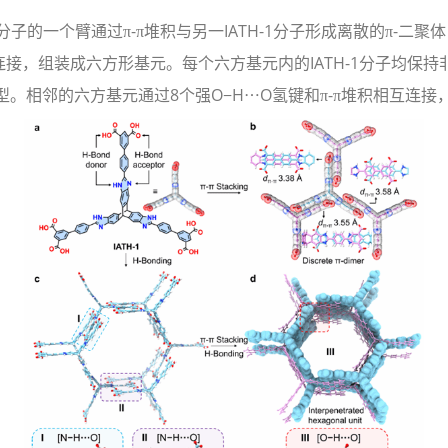
分子的一个臂通过π-π堆积与另一IATH-1分子形成离散的π-二聚
互连接，组装成六方形基元。每个六方基元内的IATH-1分子均保持
相邻的六方基元通过8个强O−H⋯O氢键和π-π堆积相互连接，