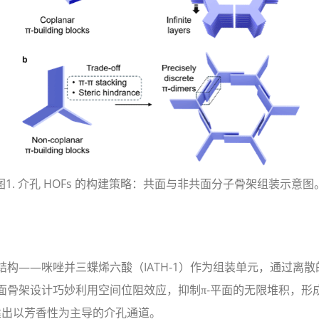
图1. 介孔 HOFs 的构建策略：共面与非共面分子骨架组装示意图
—咪唑并三蝶烯六酸（IATH-1）作为组装单元，通过离散的
共面骨架设计巧妙利用空间位阻效应，抑制π-平面的无限堆积，形成
建出以芳香性为主导的介孔通道。