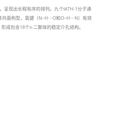
体，呈现出长程有序的排列。九个IATH-1分子通
非共面构型，氢键（N−H⋯O和O−H⋯N）有效
形成包含18个π-二聚体的稳定介孔结构。