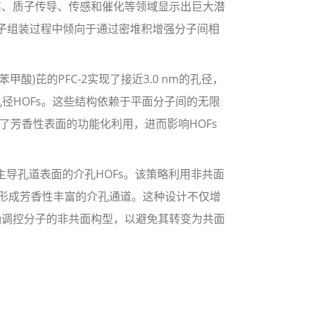
分离、质子传导、传感和催化等领域显示出巨大潜
分子组装过程中倾向于通过密堆积增强分子间相
酸)芘的PFC-2实现了接近3.0 nm的孔径，
道的最大孔径HOFs。这些结构依赖于平面分子间的无限
了芳香性表面的功能化利用，进而影响HOFs
导孔道表面的介孔HOFs。该策略利用非共面
，形成芳香性丰富的介孔通道。这种设计不仅增
确调控分子的非共面构型，以避免其转变为共面