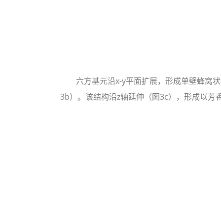
六方基元沿x-y平面扩展，形成单壁蜂窝状框
3b）。该结构沿z轴延伸（图3c），形成以芳香