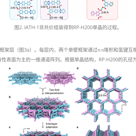
图2. IATH-1非共价组装得到RP-H200单晶的过程。
架层（图3a）。每层内，两个单壁框架通过π-π堆积和氢键
性表面为主的一维通道阵列。根据单晶结构，RP-H200的孔径为3