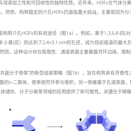
还具有溶液加工性和可回收性的独特优势。近年来，HOFs在气体
展。然而，构筑稳定的介孔HOFs仍面临重大挑战，主要是因为
HOFs的有效途径（图1a）。例如，基于1,3,6,8-四(对苯甲
四(6-羧基萘-2-基)芘）则达到了2.4×3.1 nm的孔径，成为目前报
。然而，这种设计存在局限性：通道表面主要暴露芳环边缘，限制
面分子骨架”的新型组装策略（图1b），旨在构筑具有芳香性主
离散的π-二聚体，使单侧芳环参与堆积，另一侧暴露于孔道表面
在气体储存、分子分离等领域的应用提供了新可能性。关键在于精