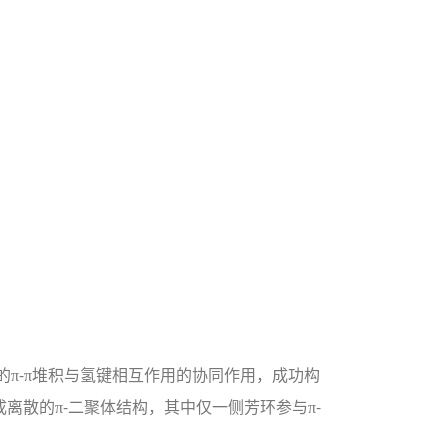
。
π-π堆积与氢键相互作用的协同作用，成功构
离散的π-二聚体结构，其中仅一侧芳环参与π-