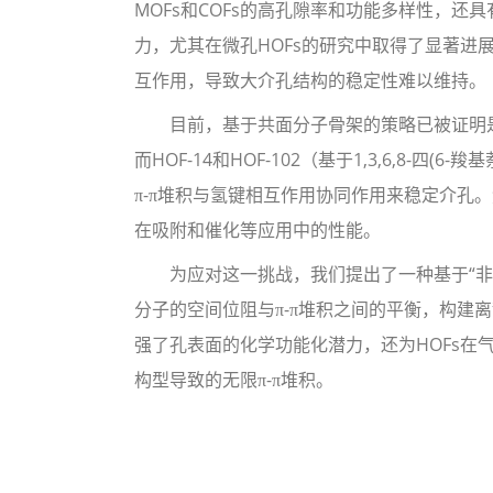
MOFs和COFs的高孔隙率和功能多样性，
力，尤其在微孔HOFs的研究中取得了显著进
互作用，导致大介孔结构的稳定性难以维持。
目前，基于共面分子骨架的策略已被证明是构筑介孔
而HOF-14和HOF-102（基于1,3,6,8-
π-π堆积与氢键相互作用协同作用来稳定介孔
在吸附和催化等应用中的性能。
为应对这一挑战，我们提出了一种基于“非共
分子的空间位阻与π-π堆积之间的平衡，构建
强了孔表面的化学功能化潜力，还为HOFs
构型导致的无限π-π堆积。