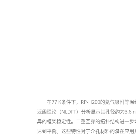
在77 K条件下，RP-H200的氮气吸附等温线
泛函理论（NLDFT）分析显示其孔径约为3.6 
异的框架稳定性。二重互穿的拓扑结构进一步增
达到平衡。这些特性对于介孔材料的潜在应用